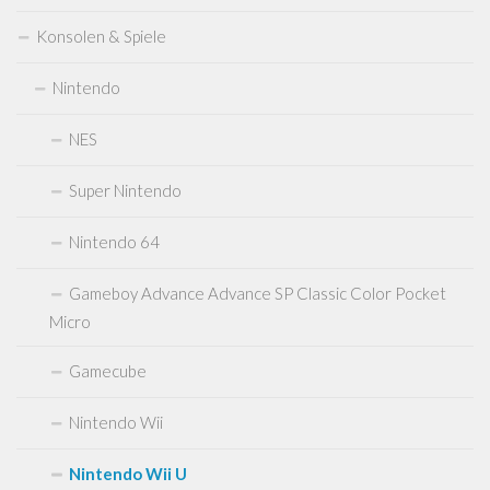
Atari 2600 7800
Konsolen & Spiele
Neo Geo
Sealed Games
Nintendo
DVDs Blu-Rays Medien
NES
Anfahrt
Super Nintendo
Kontakt
Nintendo 64
Gameboy Advance Advance SP Classic Color Pocket
Micro
Gamecube
Nintendo Wii
Nintendo Wii U