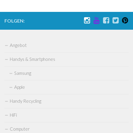
Sega
Sega Mega Drive
FOLGEN:
Sega Saturn
Sega Dreamcast
Angebot
Sega Master System
Sega Genesis
Handys & Smartphones
Sega CD
Samsung
Sega 32X
Sega Game Gear
Apple
Microsoft
Handy Recycling
Xbox
HiFi
XBox 360
XBOX One
Computer