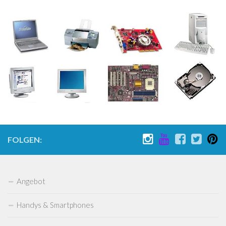
Nintendo 64
Gameboy Advance Advance SP Classic Color Pocket Micro
Gamecube
Nintendo Wii
Nintendo Wii U
Nintendo Switch
Sony
PLaystation 1
Playstation 2
FOLGEN:
Playstation 3
Playstation 4
Angebot
Playstation 5
Handys & Smartphones
PSP Playstation Portable
PS Vita