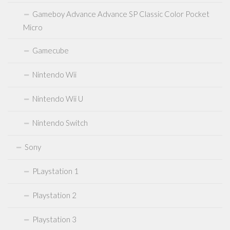
Atari 2600 7800
Gameboy Advance Advance SP Classic Color Pocket
Neo Geo
Micro
Sealed Games
Gamecube
DVDs Blu-Rays Medien
Nintendo Wii
Anfahrt
Kontakt
Nintendo Wii U
Nintendo Switch
Sony
PLaystation 1
Playstation 2
Playstation 3