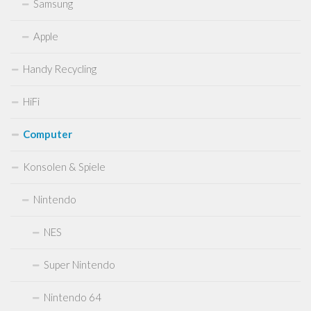
Samsung
Sega
Apple
Sega Mega Drive
Sega Saturn
Handy Recycling
Sega Dreamcast
HiFi
Sega Master System
Sega Genesis
Computer
Sega CD
Konsolen & Spiele
Sega 32X
Nintendo
Sega Game Gear
Microsoft
NES
Xbox
Super Nintendo
XBox 360
XBOX One
Nintendo 64