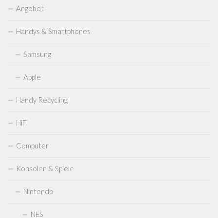
Angebot
Sega
Sega Mega Drive
Handys & Smartphones
Sega Saturn
Samsung
Sega Dreamcast
Apple
Sega Master System
Sega Genesis
Handy Recycling
Sega CD
HiFi
Sega 32X
Sega Game Gear
Computer
Microsoft
Konsolen & Spiele
Xbox
XBox 360
Nintendo
XBOX One
NES