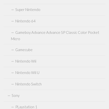
Atari 2600 7800
Super Nintendo
Neo Geo
Sealed Games
Nintendo 64
DVDs Blu-Rays Medien
Gameboy Advance Advance SP Classic Color Pocket
Anfahrt
Micro
Kontakt
Gamecube
Nintendo Wii
Nintendo Wii U
Nintendo Switch
Sony
PLaystation 1